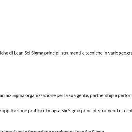
iche di Lean Sei Sigma principi, strumenti e tecniche in varie geograf
ean Six Sigma organizzazione per la sua gente, partnership e perfo
e applicazione pratica di magra Six Sigma principi, strumenti e tecn
ri pratiche in formazione e trainer di Lean Six Sigma.