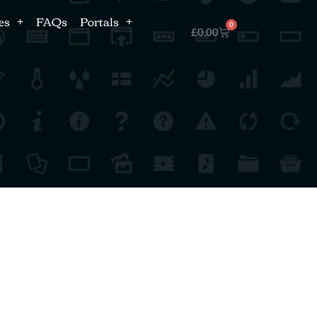
es
FAQs
Portals
0
£
0.00