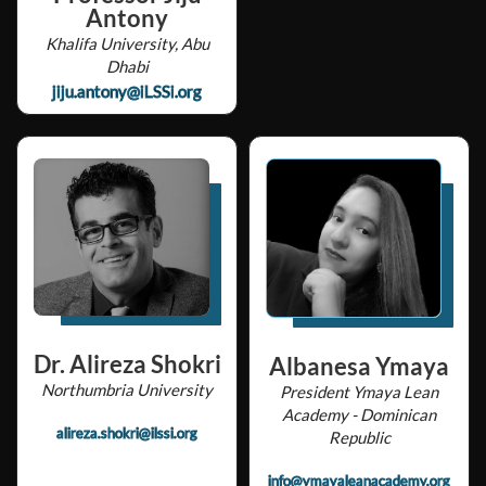
Antony
Khalifa University, Abu
Dhabi
jiju.antony@iLSSi.org
Dr. Alireza Shokri
Albanesa Ymaya
Northumbria University
President Ymaya Lean
Academy - Dominican
alireza.shokri@ilssi.org
Republic
info@ymayaleanacademy.org