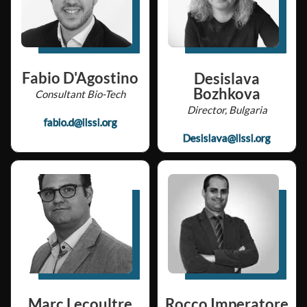
Fabio D'Agostino
Desislava
Bozhkova
Consultant Bio-Tech
Director, Bulgaria
fabio.d@ilssi.org
Desislava@ilssi.org
Marc Lecoultre
Rocco Imperatore