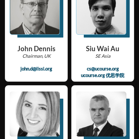
John Dennis
Siu Wai Au
Chairman, UK
SE Asia
john.d@ilssi.org
cs@ucourse.org
ucourse.org 优思学院