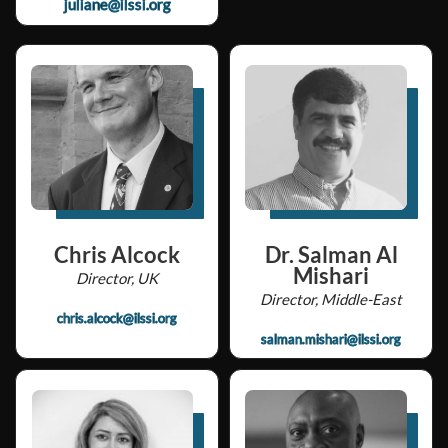
juliane@ilssi.org
Chris Alcock
Dr. Salman Al
Mishari
Director, UK
Director, Middle-East
chris.alcock@ilssi.org
salman.mishari@ilssi.org