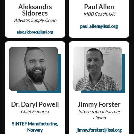
Aleksandrs
Paul Allen
Sidorecs
MBB Coach, UK
Advisor, Supply Chain
paul.allen@ilssi.org
alex.sidorec@ilssi.org
Dr. Daryl Powell
Jimmy Forster
Chief Scientist
International Partner
Liason
SINTEF Manufacturing,
Norway
jimmy.forster@ilssi.org