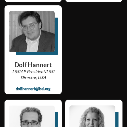
Dolf Hannert
LSSIAP PresidentILSSI
Director, USA
dolf.hannert@ilssi.org