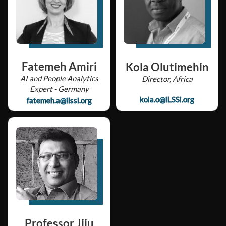
Fatemeh Amiri
Kola Olutimehin
AI and People Analytics
Director, Africa
Expert - Germany
kola.o@iLSSi.org
fatemeh.a@ilssi.org
Professor Jiju