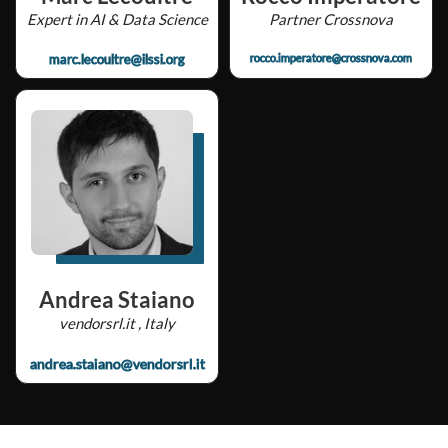
Expert in AI & Data Science
Partner Crossnova
marc.lecoultre@ilssi.org
rocco.imperatore@crossnova.com
Andrea Staiano
vendorsrl.it , Italy
andrea.staiano@vendorsrl.it