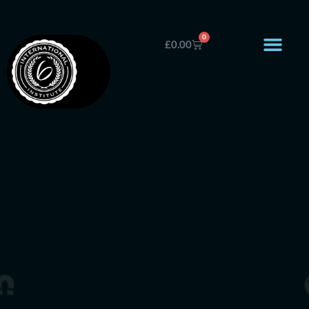
0
£
0.00