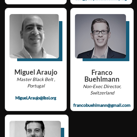
Miguel Araujo
Franco
Buehlmann
Master Black Belt ,
Portugal
Non-Exec Director,
Switzerland
Miguel.Araujo@ilssi.org
francobuehlmann@gmail.com