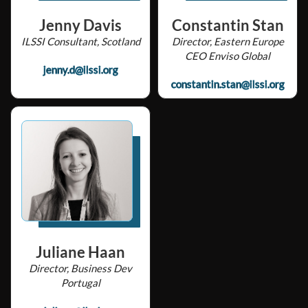
Jenny Davis
Constantin Stan
ILSSI Consultant, Scotland
Director, Eastern Europe
CEO Enviso Global
jenny.d@ilssi.org
constantin.stan@ilssi.org
Juliane Haan
Director, Business Dev
Portugal